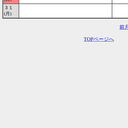
３１
(月)
前
TOPページへ