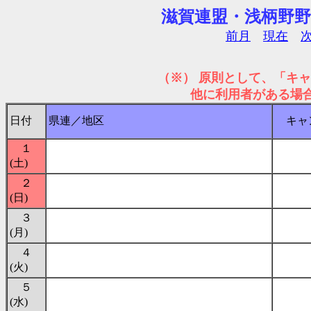
滋賀連盟・浅柄野野営
前月
現在
（※） 原則として、「キ
他に利用者がある場合は、
日付
県連／地区
キャ
１
(土)
２
(日)
３
(月)
４
(火)
５
(水)