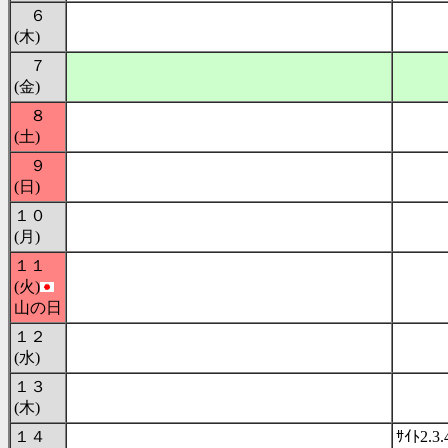
６
(木)
７
(金)
８
(土)
９
(日)
１０
(月)
１１
(火)
山の日
１２
(水)
１３
(木)
１４
ｻｲﾄ2.