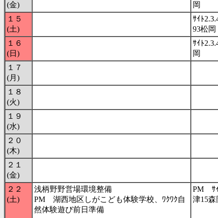
(金)
岡
１５
ｻｲﾄ2.3
(土)
93松岡
１６
ｻｲﾄ2.
(日)
岡
１７
(月)
１８
(火)
１９
(水)
２０
(木)
２１
(金)
２２
浅柄野野営場環境整備
PM ｻｲ
(土)
PM 湖西地区しがこども体験学校、ﾜｸﾜｸ自
津15森
然体験遊び前日準備