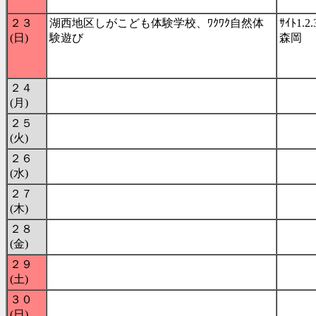
２３
湖西地区しがこども体験学校、ﾜｸﾜｸ自然体
ｻｲﾄ1.2
(日)
験遊び
森岡
２４
(月)
２５
(火)
２６
(水)
２７
(木)
２８
(金)
２９
(土)
３０
(日)