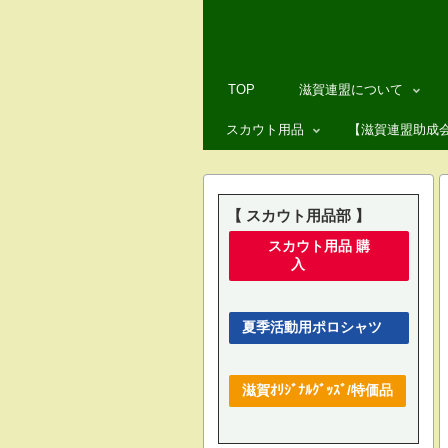
TOP
滋賀連盟について
スカウト用品
滋賀連盟の概要
【滋賀連盟助成
▶ スカウト用品のご注文
滋賀連盟役員
▶ 滋賀オリジナルグッズ
滋賀連盟事業計画
【 スカウト用品部 】
スカウト用品 購
–> スカウト用品部 情報
全国 47県連盟へのリンク
入
ボーイスカウトはどんな
夏季活動用ポロシャツ
ボーイスカウト運動につ
滋賀ｵﾘｼﾞﾅﾙｸﾞｯｽﾞ/特価品