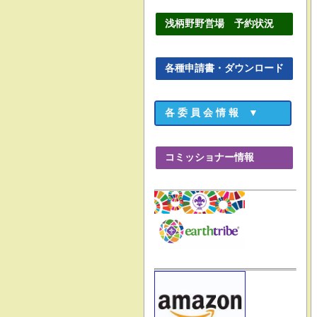
浅柄野野営場 予約状況
各種申請書・ダウンロード
各 委 員 会 情 報 ▼
コミッショナー情報