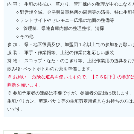
内 容 : 生垣の枝払い、草刈り、管理棟内の整理が中心になる
○ 野営場全域、金勝興業事務所の周囲等の清掃、特に生垣
○ テントサイトやセレモニー広場の地面の整備等
○ 管理棟、県連倉庫内部の整理整頓、清掃
○ その他
参 加 : 県・地区役員及び、加盟団１名以上での参加をお願い
服 装 : 軍手・作業帽等、上記の作業に相応しい服装
持 物 : スコップ・なた・のこぎり等、上記作業用の道具を
飲み物: ペットボトルのお茶を準備します。
※ お願い 危険な道具を使いますので、【ＣＳ以下】の参加は
判断を願います。
※ 参加予定者の連絡は不要ですが、参加者の記録は残します。
生垣バリカン、剪定バサミ等の生垣剪定用道具をお持ちの方は
いです。