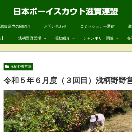
滋賀県内の団紹介
お問い合わせ
コミッショナー通信
滋
会】
浅柄野野営場
活動紹介
ジャンボリー関連
各
浅柄野野営場について
活動紹介
第19回日本スカウトジャンボ
ス
浅柄野野営場 予約状況
ワクワク自然体験あそび
第26回世界スカウトジャンボ
指
浅柄野野営場
浅柄野野営場 管理委員会
夏休み自然体験の日
滋賀連盟 ANNEX
総
令和５年６月度（３回目）浅柄野野
団体
JOTA / JOTI
国
いて
参加案内
組
OB・OGのみなさまへ
ボー
信
ボー
ロ