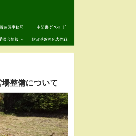
賀連盟事務局
申請書 ﾀﾞｳﾝﾛｰﾄﾞ
委員会情報
財政基盤強化大作戦
リー
カウト委員会
リー
導者養成委員会
務委員会
営場整備について
際担当
織拡充担当
イスカウト アラムナイ
仰奨励・人権
イスカウト会員種別
ーバース