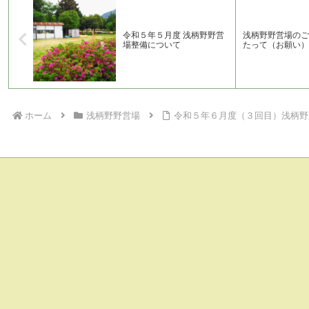
令和５年５月度 浅柄野野営
浅柄野野営場のご
場整備について
たって（お願い）
ホーム
浅柄野野営場
令和５年６月度（３回目）浅柄野