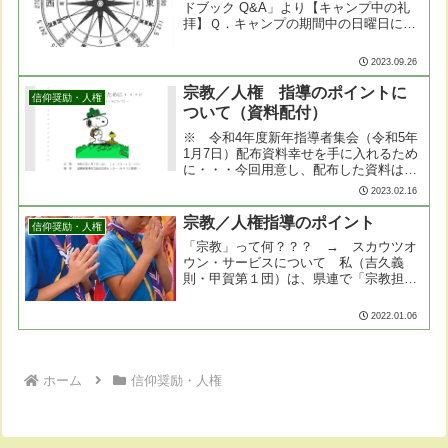
ドブック Q&A」より【キャンプ中の礼
拝】Ｑ．キャンプの期間中の日曜日に
は、礼拝を行うのですか？Ａ．いつでも
できる「スカウツオウン」を行います。
2023.09.26
過去には、ジャンボリーなどの大きな大
会では、「日曜礼拝」とし......
宗教／人権 指導のポイントに
信仰奨励・人権
ついて（資料配付）
※ 令和4年度新年指導者集会（令和5年
1月7日）配布資料幸せを手に入れるため
に・・・今回用意し、配布した資料は、
「人間の幸せって、なんだろうなあ」と
2023.02.16
いうぼんやりしたテーマでありますが、
県連内の指導者の皆様に、いろいろと考
宗教／人権指導のポイント
信仰奨励・人権
えていただく機会を提......
「宗教」って何？？？ → スカウツオ
ウン・サービスについて 私（吉久義
則・甲賀第１団）は、県連で「宗教担当
理事」をしたり、昨年度まで日本連盟の
リーダートレーナーとして訓練の機会に
2022.01.06
「明確な信仰を」などとエラそうに語っ
ておりましたが、実のところ......
ホーム
信仰奨励・人権