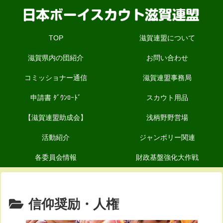
TOP
滋賀連盟について
滋賀県内の団紹介
お問い合わせ
コミッショナー通信
滋賀連盟事務局
申請書 ﾀﾞｳﾝﾛｰﾄﾞ
スカウト用品
【滋賀連盟助成会】
浅柄野野営場
活動紹介
ジャンボリー関連
各委員会情報
財政基盤強化大作戦
信仰奨励・人権