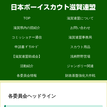
TOP
滋賀連盟について
滋賀県内の団紹介
お問い合わせ
コミッショナー通信
滋賀連盟事務局
申請書 ﾀﾞｳﾝﾛｰﾄﾞ
スカウト用品
【滋賀連盟助成会】
浅柄野野営場
活動紹介
ジャンボリー関連
各委員会情報
財政基盤強化大作戦
各委員会ヘッドライン