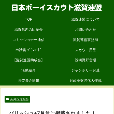
TOP
滋賀連盟について
滋賀県内の団紹介
お問い合わせ
コミッショナー通信
滋賀連盟事務局
申請書 ﾀﾞｳﾝﾛｰﾄﾞ
スカウト用品
【滋賀連盟助成会】
浅柄野野営場
活動紹介
ジャンボリー関連
各委員会情報
財政基盤強化大作戦
組織拡充担当
パリッシュ+7月号に掲載されました！