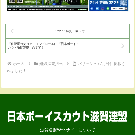
スカウト滋賀 第12号
「科捜研の女 ＃６」エンドロールに 「日本ボーイス
カウト滋賀連盟」の文字！
ホーム
組織拡充担当
パリッシュ+7月号に掲載さ
れました！
滋賀連盟Webサイトについて