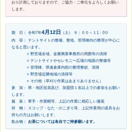
おり計画しておりますので、ご協力・ご奉仕をよろしくお願い
します。
4月12日
期 日： 令和7年
（土） ９：００～１1：0０
内 容： テントサイトの整備、整地、管理棟内の整理が中心に
なると思います。
○ 野営場全域、金勝興業事務所の周囲等の清掃
○ テントサイトやセレモニー広場の地面の整備等
○ 管理棟、県連倉庫内部の整理整頓、清掃
○ 野営場近隣地域の清掃等
○ その他（草刈り作業はあまりありません）
参 加： 県・地区役員及び、加盟団１名以上での参加をお願い
します。
服 装： 軍手・作業帽等、上記の作業に相応しい服装
持 物： スコップ・なた・のこぎり等、上記作業用の道具をお
持ちの方はお願いします。
飲み物：
お茶については各自でご持参願います。