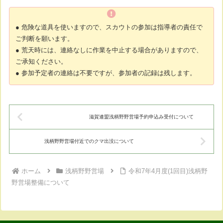
● 危険な道具を使いますので、スカウトの参加は指導者の責任で
ご判断を願います。
● 荒天時には、連絡なしに作業を中止する場合がありますので、
ご承知ください。
● 参加予定者の連絡は不要ですが、参加者の記録は残します。
滋賀連盟浅柄野野営場予約申込み受付について
浅柄野野営場付近でのクマ出没について
ホーム
浅柄野野営場
令和7年4月度(1回目)浅柄野
野営場整備について