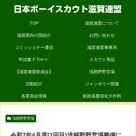
TOP
滋賀連盟について
滋賀県内の団紹介
お問い合わせ
コミッショナー通信
滋賀連盟事務局
申請書 ﾀﾞｳﾝﾛｰﾄﾞ
スカウト用品
【滋賀連盟助成会】
浅柄野野営場
活動紹介
ジャンボリー関連
各委員会情報
財政基盤強化大作戦
浅柄野野営場
令和7年4月度(1回目)浅柄野野営場整備に