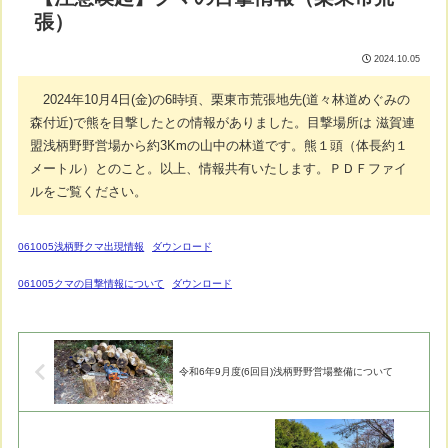
張）
2024.10.05
2024年10月4日(金)の6時頃、栗東市荒張地先(道々林道めぐみの
森付近)で熊を目撃したとの情報がありました。目撃場所は 滋賀連
盟浅柄野野営場から約3Kmの山中の林道です。熊１頭（体長約１
メートル）とのこと。以上、情報共有いたします。ＰＤＦファイ
ルをご覧ください。
061005浅柄野クマ出現情報
ダウンロード
061005クマの目撃情報について
ダウンロード
令和6年9月度(6回目)浅柄野野営場整備について