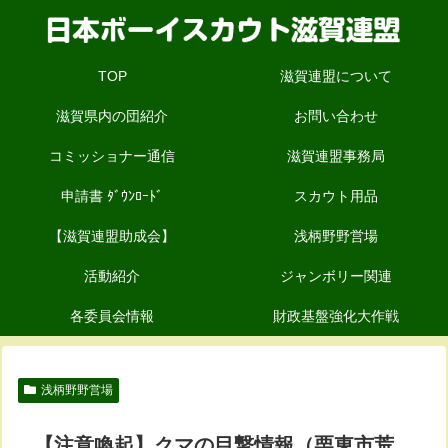
TOP
滋賀連盟について
滋賀県内の団紹介
お問い合わせ
コミッショナー通信
滋賀連盟事務局
申請書 ﾀﾞｳﾝﾛｰﾄﾞ
スカウト用品
【滋賀連盟助成会】
浅柄野野営場
活動紹介
ジャンボリー関連
各委員会情報
財政基盤強化大作戦
浅柄野野営場
【注意喚起】クマの目撃情報（栗東市荒