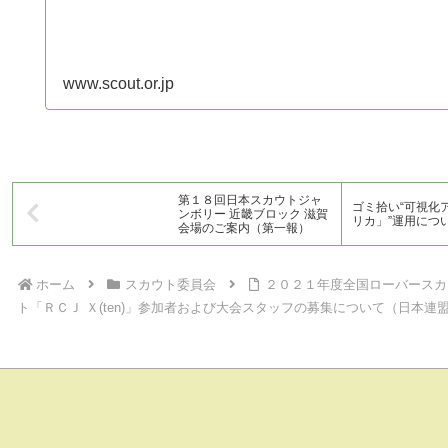
www.scout.or.jp
第１８回日本スカウトジャ
ゴミ拾い“可視化
ンボリー 近畿ブロック 滋賀
リカ」”運用につ
会場のご案内（第一報）
ホーム
スカウト委員会
２０２１年度全国ローバースカ
ト「ＲＣＪ Ｘ(ten)」参加者および大会スタッフの募集について（日本連