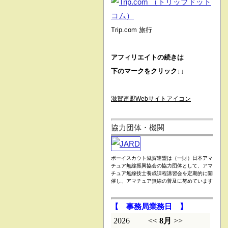
Trip.com 旅行
アフィリエイトの続きは
下のマークをクリック↓↓
滋賀連盟Webサイトアイコン
協力団体・機関
ボーイスカウト滋賀連盟は（一財）日本アマ
チュア無線振興協会の協力団体として、アマ
チュア無線技士養成課程講習会を定期的に開
催し、アマチュア無線の普及に努めています
【 事務局業務日 】