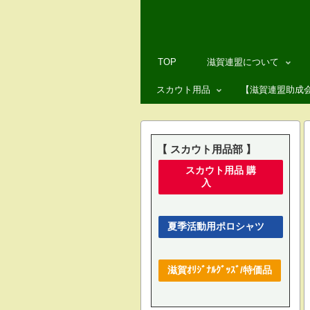
TOP
滋賀連盟について
スカウト用品
滋賀連盟の概要
【滋賀連盟助成
▶ スカウト用品のご注文
滋賀連盟役員
▶ 滋賀オリジナルグッズ
滋賀連盟事業計画
【 スカウト用品部 】
スカウト用品 購
–> スカウト用品部 情報
全国 47県連盟へのリンク
入
ボーイスカウトはどんな
夏季活動用ポロシャツ
ボーイスカウト運動につ
滋賀ｵﾘｼﾞﾅﾙｸﾞｯｽﾞ/特価品