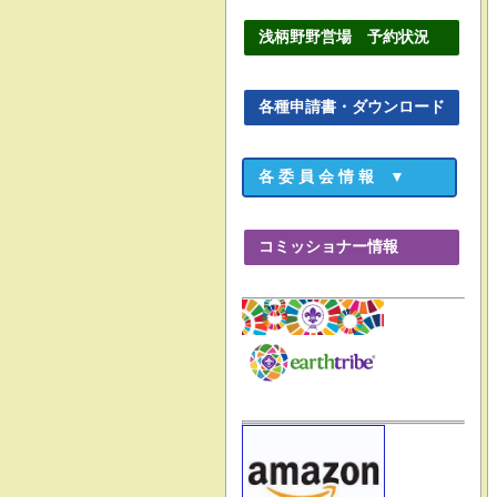
浅柄野野営場 予約状況
各種申請書・ダウンロード
各 委 員 会 情 報 ▼
コミッショナー情報