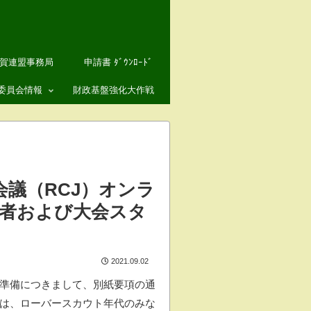
賀連盟事務局
申請書 ﾀﾞｳﾝﾛｰﾄﾞ
委員会情報
財政基盤強化大作戦
リー
カウト委員会
リー
導者養成委員会
務委員会
議（RCJ）オンラ
際担当
参加者および大会スタ
織拡充担当
イスカウト アラムナイ
仰奨励・人権
2021.09.02
準備につきまして、別紙要項の通
イスカウト会員種別
ーバース
は、ローバースカウト年代のみな