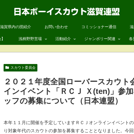
滋賀県内の団紹介
お問い合わせ
コミッショナー通信
滋
会】
浅柄野野営場
活動紹介
ジャンボリー関連
各
浅柄野野営場について
活動紹介
第19回日本スカウトジャンボ
ス
浅柄野野営場 予約状況
ワクワク自然体験あそび
第26回世界スカウトジャンボ
指
スカウト委員会
浅柄野野営場 管理委員会
夏休み自然体験の日
滋賀連盟 ANNEX
総
２０２１年度全国ローバースカウト会
団体
JOTA / JOTI
国
インイベント「ＲＣＪ Ｘ(ten)」
いて
ッフの募集について（日本連盟）
参加案内
組
OB・OGのみなさまへ
ボー
信
本年１１月に開催を予定していますＲＣＪオンラインイベントの
ボー
ロ
り対象年代のスカウトの参加を募集することとなりました。今回