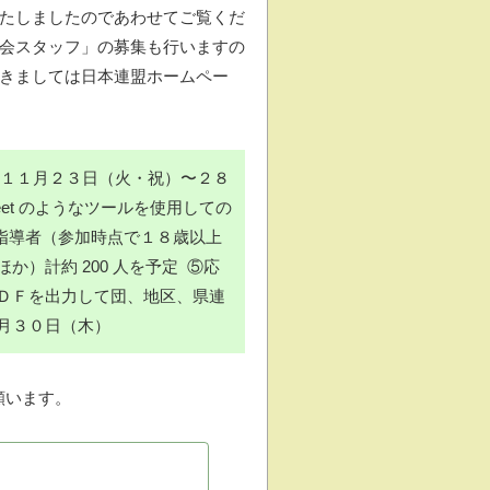
たしましたのであわせてご覧くだ
会スタッフ」の募集も行いますの
きましては日本連盟ホームペー
３）１１⽉２３⽇（⽕・祝）〜２８
eet のようなツールを使用しての
指導者（参加時点で１８歳以上
）計約 200 人を予定 ⑤応
ＤＦを出力して団、地区、県連
月３０日（木）
願います。