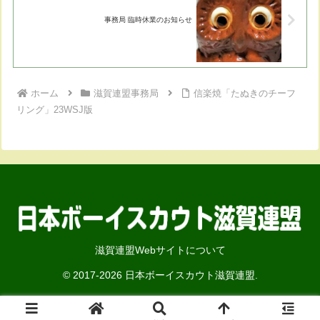
事務局 臨時休業のお知らせ
ホーム
滋賀連盟事務局
信楽焼「たぬきのチーフ
リング」23WSJ版
滋賀連盟Webサイトについて
© 2017-2026 日本ボーイスカウト滋賀連盟.