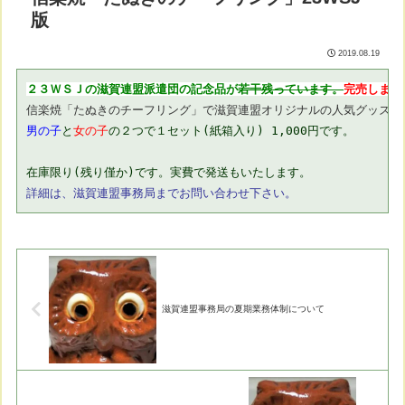
版
2019.08.19
２３ＷＳＪの滋賀連盟派遣団の記念品が
若干残っています。
完売しまし
男の子
と
女の子
の２つで１セット(紙箱入り) 1,000円です。

詳細は、滋賀連盟事務局までお問い合わせ下さい。
滋賀連盟事務局の夏期業務体制について