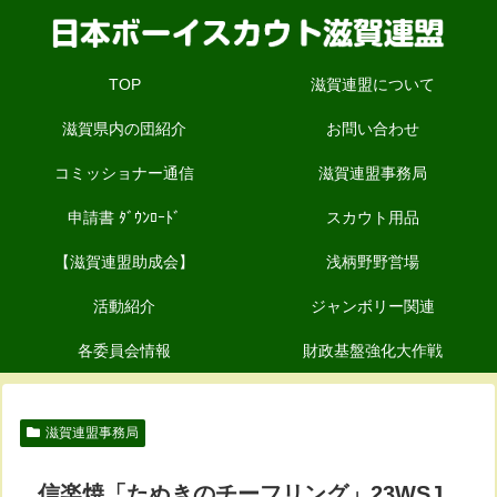
TOP
滋賀連盟について
滋賀県内の団紹介
お問い合わせ
コミッショナー通信
滋賀連盟事務局
申請書 ﾀﾞｳﾝﾛｰﾄﾞ
スカウト用品
【滋賀連盟助成会】
浅柄野野営場
活動紹介
ジャンボリー関連
各委員会情報
財政基盤強化大作戦
滋賀連盟事務局
信楽焼「たぬきのチーフリング」23WSJ