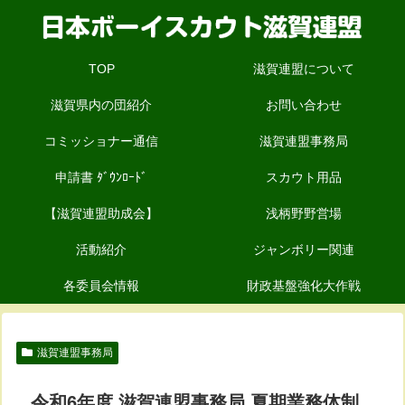
TOP
滋賀連盟について
滋賀県内の団紹介
お問い合わせ
コミッショナー通信
滋賀連盟事務局
申請書 ﾀﾞｳﾝﾛｰﾄﾞ
スカウト用品
【滋賀連盟助成会】
浅柄野野営場
活動紹介
ジャンボリー関連
各委員会情報
財政基盤強化大作戦
滋賀連盟事務局
令和6年度 滋賀連盟事務局 夏期業務体制